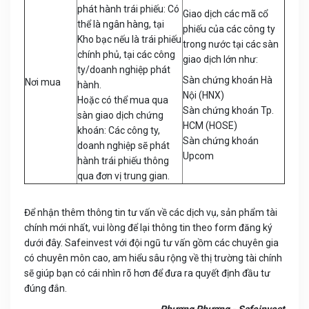
phát hành trái phiếu: Có
Giao dịch các mã cổ
thể là ngân hàng, tại
phiếu của các công ty
Kho bạc nếu là trái phiếu
trong nước tại các sàn
chính phủ, tại các công
giao dịch lớn như:
ty/doanh nghiệp phát
Sàn chứng khoán Hà
Nơi mua
hành.
Nội (HNX)
Hoặc có thể mua qua
Sàn chứng khoán Tp.
sàn giao dịch chứng
HCM (HOSE)
khoán: Các công ty,
Sàn chứng khoán
doanh nghiệp sẽ phát
Upcom
hành trái phiếu thông
qua đơn vị trung gian.
Để nhận thêm thông tin tư vấn về các dịch vụ, sản phẩm tài
chính mới nhất, vui lòng để lại thông tin theo form đăng ký
dưới đây. Safeinvest với đội ngũ tư vấn gồm các chuyên gia
có chuyên môn cao, am hiểu sâu rộng về thị trường tài chính
sẽ giúp bạn có cái nhìn rõ hơn để đưa ra quyết định đầu tư
đúng đắn.