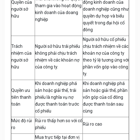
Quyền của
động kinh doanh của
tham gia vào hoạt động
người sở
doanh nghiệp cũng như
kinh doanh của doang
hữu
quyền dự họp và biểu
nghiệp
quyết trong đại hội cổ
đông
Người sở hữu cổ phiếu
Trách
Người sở hữu trái phiếu
chịu trách nhiệm về các
nhiệm của
không phải chịu trách
khoản nợ của công ty
người sở
nhiệm về các khoản nợ
theo tỷ lệ tương ứng với
hữu
của công ty.
phần vốn góp vào công
ty.
Khi doanh nghiệp phá
Khi doanh nghiệp phá
Quyền ưu
sản hoặc giải thể, trái
sản hoặc giải thể, phần
tiên thanh
phiếu là nghĩa vụ nợ
vốn góp của cổ đông
toán
được thanh toán trước
được thanh toán sau
cổ phiếu
cùng
Mức độ rủi
Rủi ro thấp hơn so với cổ
Rủi ro cao
ro
phiếu
Mua trực tiếp tại đơn vị