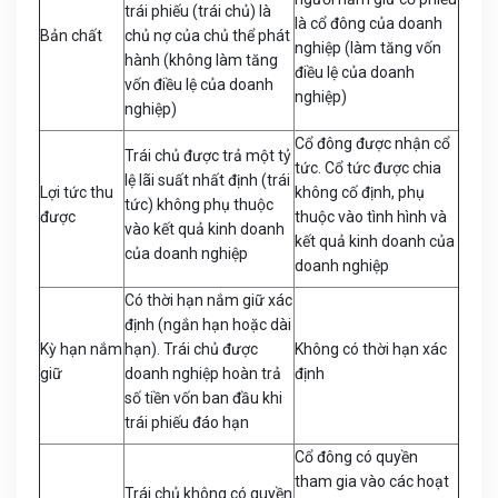
trái phiếu (trái chủ) là
là cổ đông của doanh
Bản chất
chủ nợ của chủ thể phát
nghiệp (làm tăng vốn
hành (không làm tăng
điều lệ của doanh
vốn điều lệ của doanh
nghiệp)
nghiệp)
Cổ đông được nhận cổ
Trái chủ được trả một tỷ
tức. Cổ tức được chia
lệ lãi suất nhất định (trái
Lợi tức thu
không cố định, phụ
tức) không phụ thuộc
được
thuộc vào tình hình và
vào kết quả kinh doanh
kết quả kinh doanh của
của doanh nghiệp
doanh nghiệp
Có thời hạn nắm giữ xác
định (ngắn hạn hoặc dài
Kỳ hạn nắm
hạn). Trái chủ được
Không có thời hạn xác
giữ
doanh nghiệp hoàn trả
định
số tiền vốn ban đầu khi
trái phiếu đáo hạn
Cổ đông có quyền
tham gia vào các hoạt
Trái chủ không có quyền