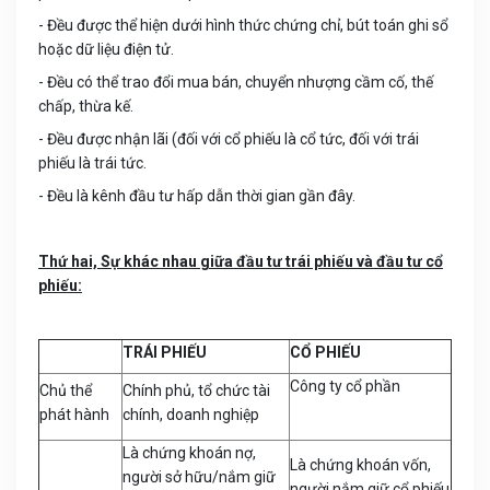
- Đều được thể hiện dưới hình thức chứng chỉ, bút toán ghi sổ
hoặc dữ liệu điện tử.
- Đều có thể trao đổi mua bán, chuyển nhượng cầm cố, thế
chấp, thừa kế.
- Đều được nhận lãi (đối với cổ phiếu là cổ tức, đối với trái
phiếu là trái tức.
- Đều là kênh đầu tư hấp dẫn thời gian gần đây.
Thứ hai, Sự khác nhau giữa đầu tư trái phiếu và đầu tư cổ
phiếu:
TRÁI PHIẾU
CỔ PHIẾU
Công ty cổ phần
Chủ thể
Chính phủ, tổ chức tài
phát hành
chính, doanh nghiệp
Là chứng khoán nợ,
Là chứng khoán vốn,
người sở hữu/nắm giữ
người nắm giữ cổ phiếu